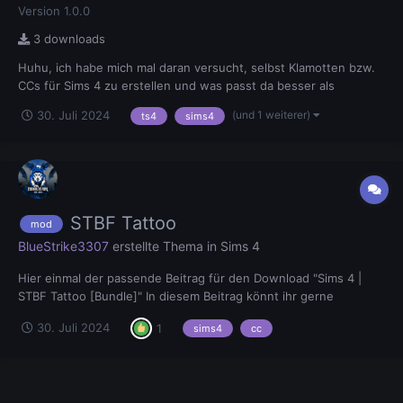
Version 1.0.0
3 downloads
Huhu, ich habe mich mal daran versucht, selbst Klamotten bzw.
CCs für Sims 4 zu erstellen und was passt da besser als
Streamer-Bahnhof T-Shirts. Wie gesagt, es ist das erste Mal,
(und 1 weiterer)
30. Juli 2024
ts4
sims4
dass ich CCs erstellt habe, wird aber bestimmt nicht das letzte
mal werden. Eventuell möchte sie ja trotzdem wer ver...
STBF Tattoo
mod
BlueStrike3307
erstellte Thema in
Sims 4
Hier einmal der passende Beitrag für den Download "Sims 4 |
STBF Tattoo [Bundle]" In diesem Beitrag könnt ihr gerne
Feedback, Änderungsvorschläge oder Probleme melden. Der
30. Juli 2024
1
sims4
cc
Download: