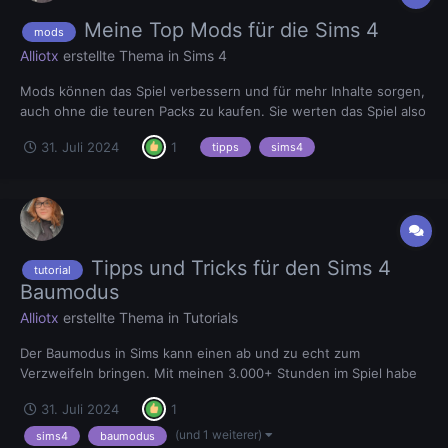
Meine Top Mods für die Sims 4
mods
Alliotx
erstellte Thema in
Sims 4
Mods können das Spiel verbessern und für mehr Inhalte sorgen,
auch ohne die teuren Packs zu kaufen. Sie werten das Spiel also
einfach auf. Um den Mods-Ordner zu finden, sucht ihr zunächst
31. Juli 2024
1
tipps
sims4
nach eurem Electronic Arts Ordner, dieser ist meistens bei dem
Reiter Dokumente zu finden. Öffnet den Electron...
Tipps und Tricks für den Sims 4
tutorial
Baumodus
Alliotx
erstellte Thema in
Tutorials
Der Baumodus in Sims kann einen ab und zu echt zum
Verzweifeln bringen. Mit meinen 3.000+ Stunden im Spiel habe
ich einige Ragemomente erlebt, aber auch ein paar Tipps und
31. Juli 2024
1
Tricks gelernt, wie ich meine Grundstücke verschönern und
besser klarkommen kann. Gerne lasse ich euch daran teilhaben.
(und 1 weiterer)
sims4
baumodus