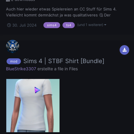
Auch hier wieder etwas Spielereien an CC Stuff für Sims 4.
Vielleicht kommt demnächst ja was qualitativeres 🤔 Der
passende Forenbeitrag:
(und 1 weiterer)
30. Juli 2024
sims4
ts4
Sims 4 | STBF Shirt [Bundle]
mod
BlueStrike3307
erstellte a file in
Files